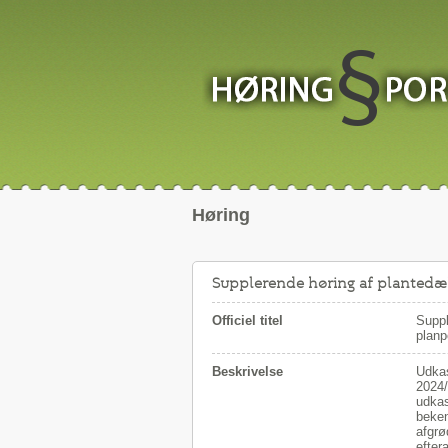
Høring
Supplerende høring af planted
Officiel titel
Suppl
planp
Beskrivelse
Udkas
2024/
udkas
beken
afgrø
efter