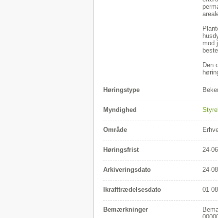
perma
areal
Plant
husdy
mod j
beste
Den o
hørin
Høringstype
Beken
Myndighed
Styre
Område
Erhv
Høringsfrist
24-06
Arkiveringsdato
24-08
Ikrafttrædelsesdato
01-08
Bemærkninger
Bemær