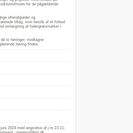
truktionsfristen for de pågældende
tige efterafgrøder og
laterede tiltag, som består af et forbud
 mod omlægning af fodergræsmarker i
 de to høringer, modtagne
lerende høring findes.
uni 2024 med angivelse af j.nr 23-11-
er Mette Vingaard - megevi@lbst.dk