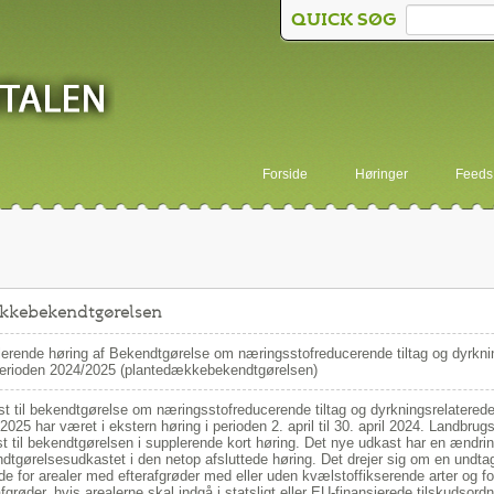
QUICK SØG
Forside
Høringer
Feeds
ækkebekendtgørelsen
erende høring af Bekendtgørelse om næringsstofreducerende tiltag og dyrknings
erioden 2024/2025 (plantedækkebekendtgørelsen)
t til bekendtgørelse om næringsstofreducerende tiltag og dyrkningsrelaterede t
2025 har været i ekstern høring i perioden 2. april til 30. april 2024. Landbr
t til bekendtgørelsen i supplerende kort høring. Det nye udkast har en ændring
dtgørelsesudkastet i den netop afsluttede høring. Det drejer sig om en undtage
de for arealer med efterafgrøder med eller uden kvælstoffikserende arter og for
afgrøder, hvis arealerne skal indgå i statsligt eller EU-finansierede tilskudsor