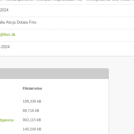
/2024
lla Alicja Dolata Friis
s@lbst.dk
-2024
Filstørrelse
199,336 kB
88,718 kB
902,115 kB
dtgørelse
140,200 kB