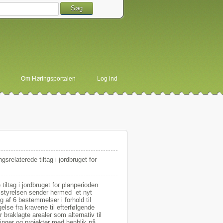
Søg
Om Høringsportalen
Log ind
relaterede tiltag i jordbruget for
iltag i jordbruget for planperioden
ugsstyrelsen sender hermed et nyt
 af 6 bestemmelser i forhold til
lse fra kravene til efterfølgende
 braklagte arealer som alternativ til
dninger og projekter med henblik på