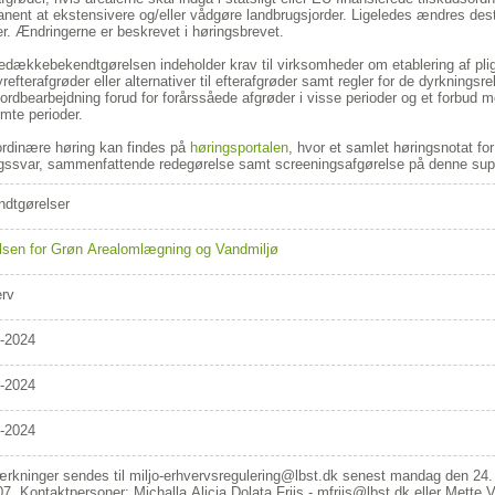
nent at ekstensivere og/eller vådgøre landbrugsjorder. Ligeledes ændres des
er. Ændringerne er beskrevet i høringsbrevet.
edækkebekendtgørelsen indeholder krav til virksomheder om etablering af plig
refterafgrøder eller alternativer til efterafgrøder samt regler for de dyrkningsre
ordbearbejdning forud for forårssåede afgrøder i visse perioder og et forbud
mte perioder.
rdinære høring kan findes på
høringsportalen
,
hvor
et samlet høringsnotat for
gssvar, sammenfattende redegørelse samt screeningsafgørelse på denne supp
dtgørelser
lsen for Grøn Arealomlægning og Vandmiljø
erv
-2024
-2024
-2024
kninger sendes til miljo-erhvervsregulering@lbst.dk senest mandag den 24. j
000007. Kontaktpersoner: Michalla Alicja Dolata Friis - mfriis@lbst.dk ell