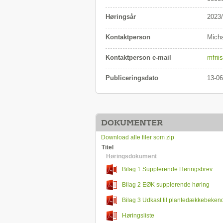
Høringsår
2023
Kontaktperson
Micha
Kontaktperson e-mail
mfrii
Publiceringsdato
13-06
DOKUMENTER
Download alle filer som zip
Titel
Høringsdokument
Bilag 1 Supplerende Høringsbrev
plantedækkebekendtgørelsen 2024-2025
Bilag 2 EØK supplerende høring
plantedækkebekendtgørelsen 2024_2025
Bilag 3 Udkast til plantedækkebeken
2024-2025
Høringsliste