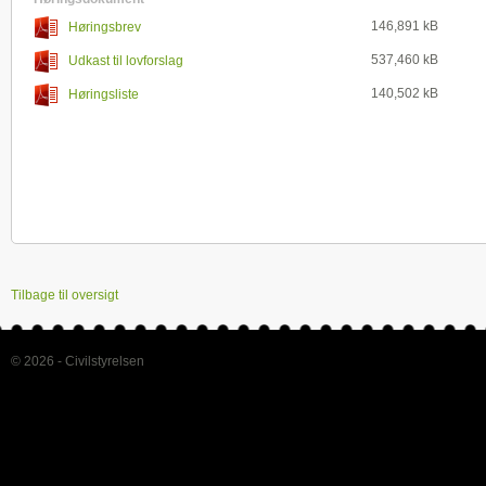
146,891 kB
Høringsbrev
537,460 kB
Udkast til lovforslag
140,502 kB
Høringsliste
Tilbage til oversigt
© 2026 - Civilstyrelsen