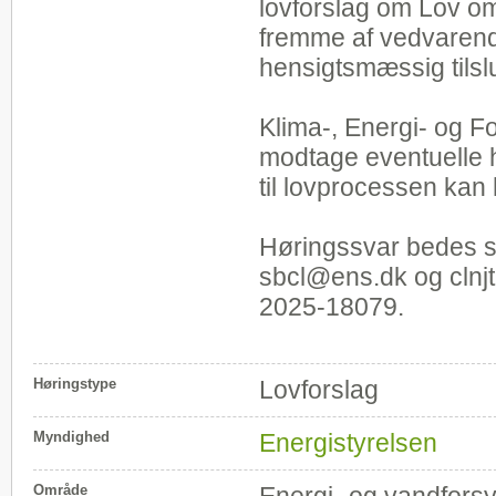
lovforslag om Lov om
fremme af vedvarende 
hensigtsmæssig tilslut
Klima-, Energi- og F
modtage eventuelle h
til lovprocessen kan 
Høringssvar bedes se
sbcl@ens.dk og clnj
2025-18079.
Høringstype
Lovforslag
Myndighed
Energistyrelsen
Område