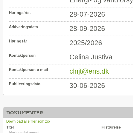
Energi- og vandfors
Høringsfrist
28-07-2026
Arkiveringsdato
28-09-2026
Høringsår
2025/2026
Kontaktperson
Celina Justiva
Kontaktperson e-mail
clnjt@ens.dk
Publiceringsdato
30-06-2026
DOKUMENTER
Download alle filer som zip
Titel
Filstørrelse
Høringsdokument