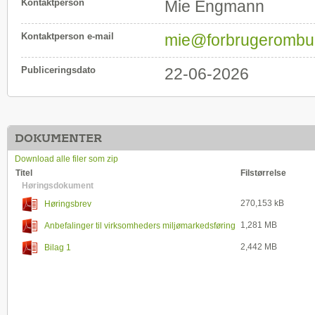
Kontaktperson
Mie Engmann
Kontaktperson e-mail
mie@forbrugeromb
Publiceringsdato
22-06-2026
DOKUMENTER
Download alle filer som zip
Titel
Filstørrelse
Høringsdokument
270,153 kB
Høringsbrev
1,281 MB
Anbefalinger til virksomheders miljømarkedsføring
2,442 MB
Bilag 1