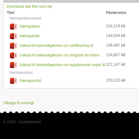
Download alle filer som zip
Titel
Filstørrelse
Høringsdokument
154,218 kB
Høringsbrev
144,554 kB
Høringsliste
136,487 kB
Udkast til bekendtgørelse om certificering af
transmissionsselskaber
124,807 kB
Udkast til bekendtgørelse om program for intern
overvågning
122,147 kB
Udkast til bekendtgørelse om supplerende regler til
forordningen
Høringsnotat
233,223 kB
Høringsnotat
Tilbage til oversigt
© 2026 - Civilstyrelsen