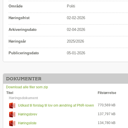
Område
Politi
Høringsfrist
02-02-2026
Arkiveringsdato
02-04-2026
Høringsår
2025/2026
Publiceringsdato
05-01-2026
DOKUMENTER
Download alle filer som zip
Titel
Filstørrelse
Høringsdokument
770,569 kB
Udkast til forslag til lov om ændring af PNR-loven
137,797 kB
Høringsbrev
134,780 kB
Høringsliste