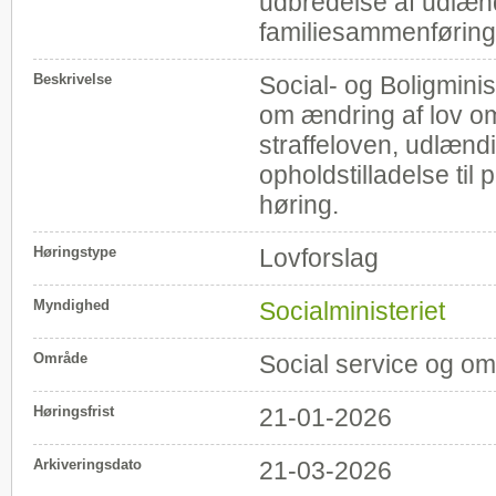
udbredelse af udlæn
familiesammenføring
Beskrivelse
Social- og Boligminis
om ændring af lov o
straffeloven, udlænd
opholdstilladelse til 
høring.
Høringstype
Lovforslag
Myndighed
Socialministeriet
Område
Social service og o
Høringsfrist
21-01-2026
Arkiveringsdato
21-03-2026