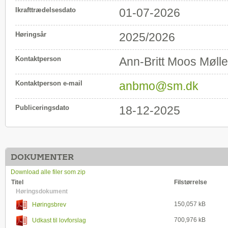
Ikrafttrædelsesdato
01-07-2026
Høringsår
2025/2026
Kontaktperson
Ann-Britt Moos Mølle
Kontaktperson e-mail
anbmo@sm.dk
Publiceringsdato
18-12-2025
DOKUMENTER
Download alle filer som zip
Titel
Filstørrelse
Høringsdokument
150,057 kB
Høringsbrev
700,976 kB
Udkast til lovforslag