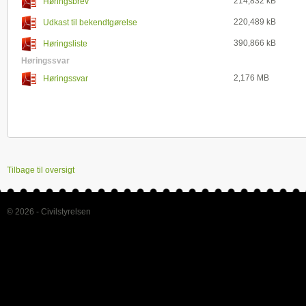
214,832 kB
Høringsbrev
220,489 kB
Udkast til bekendtgørelse
390,866 kB
Høringsliste
Høringssvar
2,176 MB
Høringssvar
Tilbage til oversigt
© 2026 - Civilstyrelsen