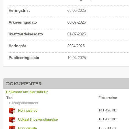
Høringsfrist
08-05-2025
Arkiveringsdato
08-07-2025
Ikrafttrædelsesdato
01-07-2025
Høringsår
2024/2025
Publiceringsdato
10-04-2025
DOKUMENTER
Download alle filer som zip
Titel
Filstørrelse
Høringsdokument
141,490 kB
Høringsbrev
101,475 kB
Udkast til bekendtgørelse
111,799 kB
Høringsliste