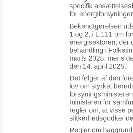
specifik ansættelses
for energiforsyninge
Bekendtgørelsen uds
1 og 2, i L 111 om fo
energisektoren, der 
behandling i Folketin
marts 2025, mens den
den 14. april 2025.
Det følger af den fore
lov om styrket bereds
forsyningsministeren 
ministeren for samf
regler om, at visse p
sikkerhedsgodkende
Regler om baggrunds