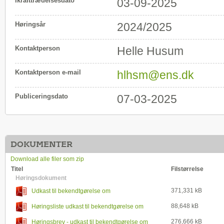
Ikrafttrædelsesdato
03-09-2025
Høringsår
2024/2025
Kontaktperson
Helle Husum
Kontaktperson e-mail
hlhsm@ens.dk
Publiceringsdato
07-03-2025
DOKUMENTER
Download alle filer som zip
Titel
Filstørrelse
Høringsdokument
371,331 kB
Udkast til bekendtgørelse om
sikkerhedsgodkendelse i energisektoren
88,648 kB
Høringsliste udkast til bekendtgørelse om
sikkerhedsgodkendelse i energisektoren
276,666 kB
Høringsbrev - udkast til bekendtgørelse om