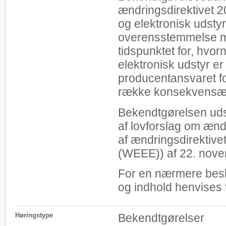
ændringsdirektivet 2
og elektronisk udstyr
overensstemmelse m
tidspunktet for, hvorn
elektronisk udstyr er 
producentansvaret for
række konsekvensænd
Bekendtgørelsen udspr
af lovforslag om ænd
af ændringsdirektivet
(WEEE)) af 22. nov
For en nærmere besk
og indhold henvises 
Høringstype
Bekendtgørelser