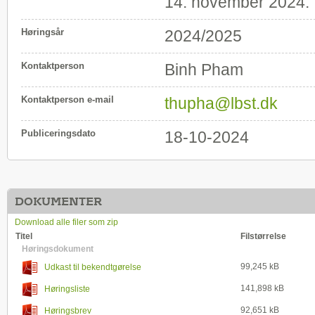
14. november 2024.
Høringsår
2024/2025
Kontaktperson
Binh Pham
Kontaktperson e-mail
thupha@lbst.dk
Publiceringsdato
18-10-2024
DOKUMENTER
Download alle filer som zip
Titel
Filstørrelse
Høringsdokument
99,245 kB
Udkast til bekendtgørelse
141,898 kB
Høringsliste
92,651 kB
Høringsbrev