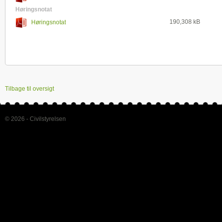
Høringsnotat
190,308 kB
Høringsnotat
Tilbage til oversigt
© 2026 - Civilstyrelsen