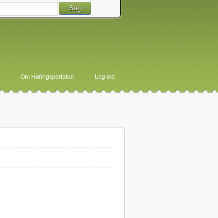
Søg
Om Høringsportalen
Log ind