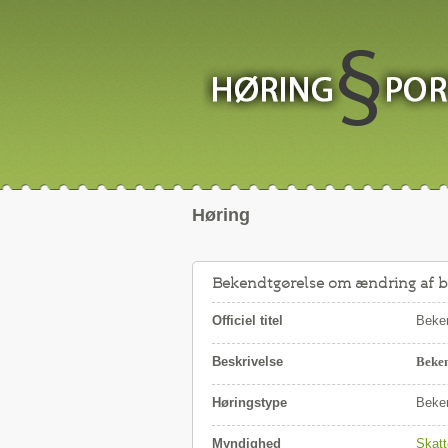
Høring
Bekendtgørelse om ændring af be
Officiel titel
Beken
Beskrivelse
Beken
Høringstype
Beken
Myndighed
Skatt