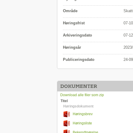
Område
Skatt
Høringsfrist
07-10
Arkiveringsdato
07-12
Høringsår
2023
Publiceringsdato
24-09
DOKUMENTER
Download alle filer som zip
Titel
Høringsdokument
Høringsbrev
Høringsliste
Bekendtgørelse