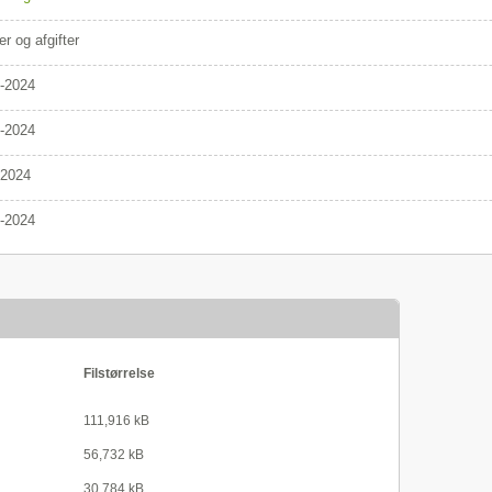
er og afgifter
-2024
-2024
/2024
-2024
Filstørrelse
111,916 kB
56,732 kB
30,784 kB