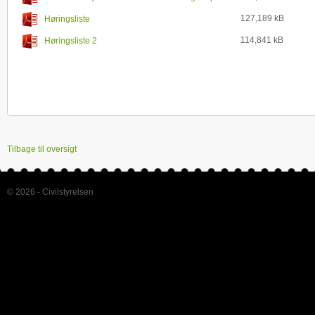
fartøjer på indre vandveje
127,189 kB
Høringsliste
114,841 kB
Høringsliste 2
Tilbage til oversigt
© 2026 - Civilstyrelsen