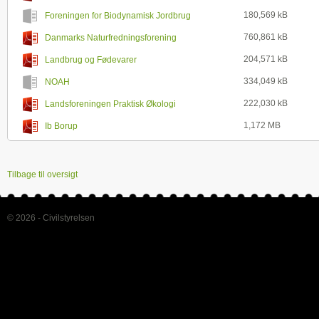
180,569 kB
Foreningen for Biodynamisk Jordbrug
760,861 kB
Danmarks Naturfredningsforening
204,571 kB
Landbrug og Fødevarer
334,049 kB
NOAH
222,030 kB
Landsforeningen Praktisk Økologi
1,172 MB
Ib Borup
Tilbage til oversigt
© 2026 - Civilstyrelsen