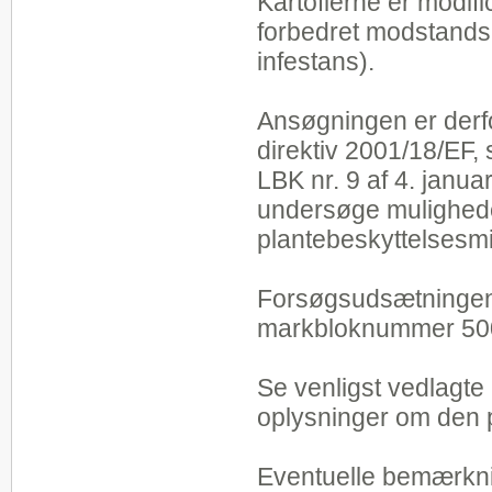
Kartoflerne er modi
forbedret modstands
infestans).
Ansøgningen er derf
direktiv 2001/18/EF,
LBK nr. 9 af 4. janu
undersøge mulighede
plantebeskyttelsesmi
Forsøgsudsætningen 
markbloknummer 50
Se venligst vedlagte
oplysninger om den 
Eventuelle bemærkni