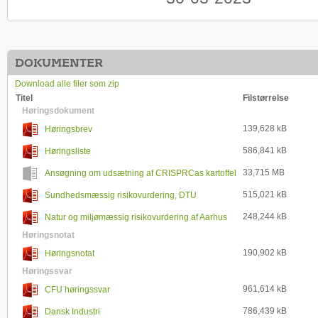
DOKUMENTER
Download alle filer som zip
Titel
Filstørrelse
Høringsdokument
139,628 kB
Høringsbrev
586,841 kB
Høringsliste
33,715 MB
Ansøgning om udsætning af CRISPRCas kartoffel
til kartoffelstivelsesproduktion, med forbedret
515,021 kB
Sundhedsmæssig risikovurdering, DTU
modstandskraft imod kartoffelskimmel
248,244 kB
Natur og miljømæssig risikovurdering af Aarhus
Universitet
Høringsnotat
190,902 kB
Høringsnotat
Høringssvar
961,614 kB
CFU høringssvar
786,439 kB
Dansk Industri