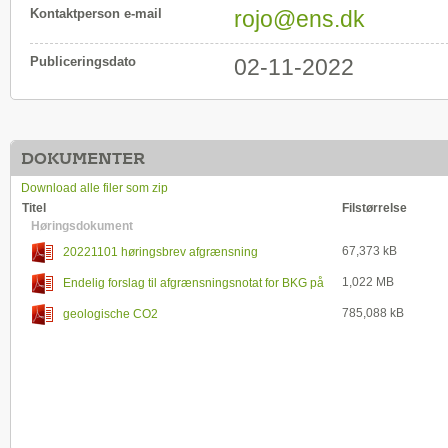
Kontaktperson e-mail
rojo@ens.dk
Publiceringsdato
02-11-2022
DOKUMENTER
Download alle filer som zip
Titel
Filstørrelse
Høringsdokument
67,373 kB
20221101 høringsbrev afgrænsning
bekendtgørelse
1,022 MB
Endelig forslag til afgrænsningsnotat for BKG på
land og kystnært
785,088 kB
geologische CO2
speicherung_abgrenzungsentwurf fur die umweltprufung
der verordnung