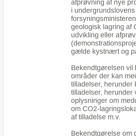
afprøvning af nye p
i undergrundslovens §
forsyningsministeren 
geologisk lagring af
udvikling eller
afprøv
(demonstrationsproje
gælde kystnært og p
Bekendtgørelsen vil 
områder der kan medde
tilladelser, herunder
tilladelser, herunder v
oplysninger om medde
om CO2-lagringslokali
af tilladelse m.v.
Bekendtgørelse om g