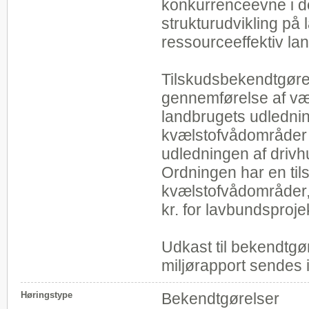
konkurrenceevne i de
strukturudvikling på
ressourceeffektiv lan
Tilskudsbekendtgørel
gennemførelse af væs
landbrugets udledning 
kvælstofvådområder 
udledningen af drivhu
Ordningen har en til
kvælstofvådområder, 
kr. for lavbundsproj
Udkast til bekendtgø
miljørapport sendes i
Høringstype
Bekendtgørelser