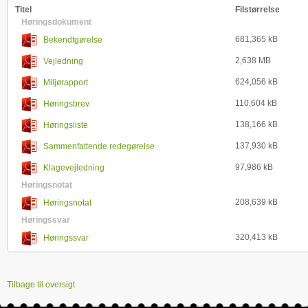
Titel
Filstørrelse
Høringsdokument
681,365 kB
Bekendtgørelse
2,638 MB
Vejledning
624,056 kB
Miljørapport
110,604 kB
Høringsbrev
138,166 kB
Høringsliste
137,930 kB
Sammenfattende redegørelse
97,986 kB
Klagevejledning
Høringsnotat
208,639 kB
Høringsnotat
Høringssvar
320,413 kB
Høringssvar
Tilbage til oversigt