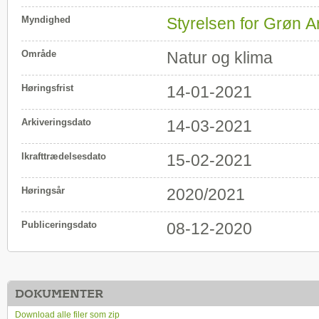
Myndighed
Styrelsen for Grøn 
Område
Natur og klima
Høringsfrist
14-01-2021
Arkiveringsdato
14-03-2021
Ikrafttrædelsesdato
15-02-2021
Høringsår
2020/2021
Publiceringsdato
08-12-2020
DOKUMENTER
Download alle filer som zip