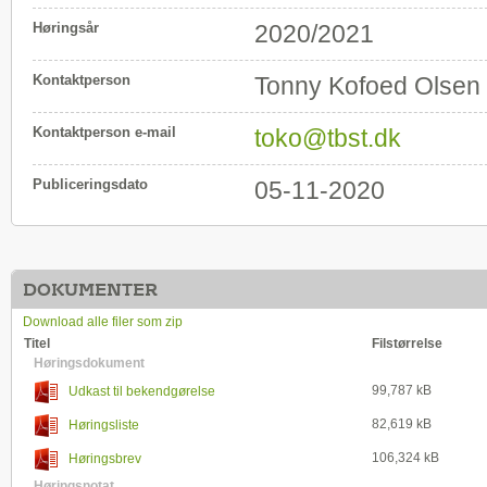
Høringsår
2020/2021
Kontaktperson
Tonny Kofoed Olsen
Kontaktperson e-mail
toko@tbst.dk
Publiceringsdato
05-11-2020
DOKUMENTER
Download alle filer som zip
Titel
Filstørrelse
Høringsdokument
99,787 kB
Udkast til bekendgørelse
82,619 kB
Høringsliste
106,324 kB
Høringsbrev
Høringsnotat