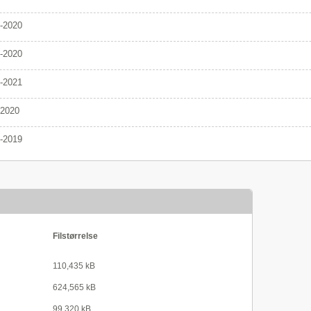
-2020
-2020
-2021
/2020
-2019
Filstørrelse
110,435 kB
624,565 kB
99,320 kB