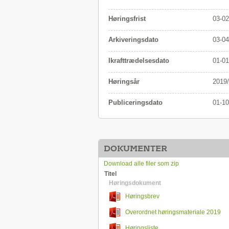
Høringsfrist
03-02
Arkiveringsdato
03-04
Ikrafttrædelsesdato
01-01
Høringsår
2019
Publiceringsdato
01-10
DOKUMENTER
Download alle filer som zip
Titel
Høringsdokument
Høringsbrev
Overordnet høringsmateriale 2019
Høringsliste