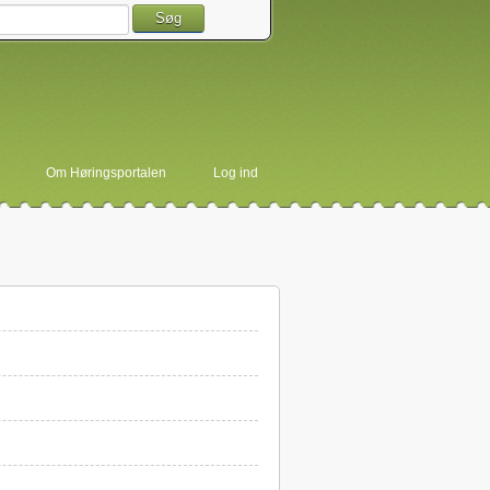
Søg
Om Høringsportalen
Log ind