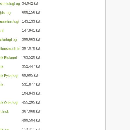
34,042 kB
stesiologi og
608,156 kB
jds- og
143,133 kB
roenterologi
147,941 kB
tri
399,663 kB
ækologi og
397,070 kB
ktionsmedicin
763,520 kB
isk Biokemi
352,447 kB
isk
69,605 kB
sk Fysiologi
531,877 kB
isk
104,943 kB
455,295 kB
isk Onkologi
367,068 kB
icinsk
499,504 kB
113,344 kB
ik- og