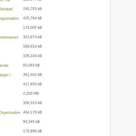
245,705 kB
 Selskab
435,784 kB
rganisation
174,005 kB
301,874 kB
dhedsvæsen
599,914 kB
108,334 kB
65,083 kB
rende
361,402 kB
læger i
417,650 kB
2,200 MB
350,310 kB
494,178 kB
Organisation
95,345 kB
170,890 kB