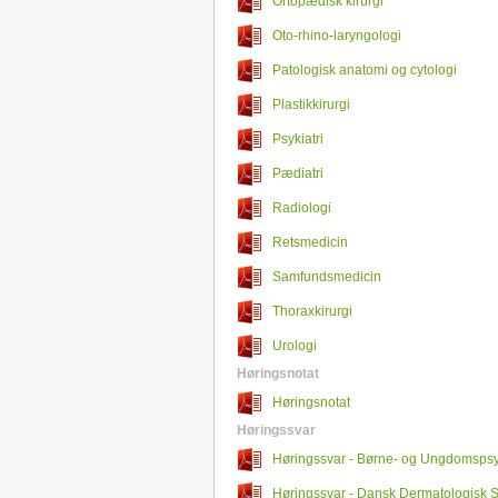
Ortopædisk kirurgi
Oto-rhino-laryngologi
Patologisk anatomi og cytologi
Plastikkirurgi
Psykiatri
Pædiatri
Radiologi
Retsmedicin
Samfundsmedicin
Thoraxkirurgi
Urologi
Høringsnotat
Høringsnotat
Høringssvar
Høringssvar - Børne- og Ungdomspsyk
Selskab
Høringssvar - Dansk Dermatologisk 