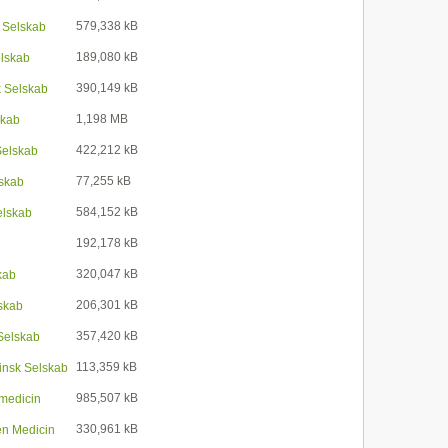
579,338 kB
 Selskab
189,080 kB
elskab
390,149 kB
k Selskab
1,198 MB
skab
422,212 kB
Selskab
77,255 kB
lskab
584,152 kB
elskab
192,178 kB
320,047 kB
kab
206,301 kB
skab
357,420 kB
Selskab
113,359 kB
insk Selskab
985,507 kB
tmedicin
330,961 kB
en Medicin