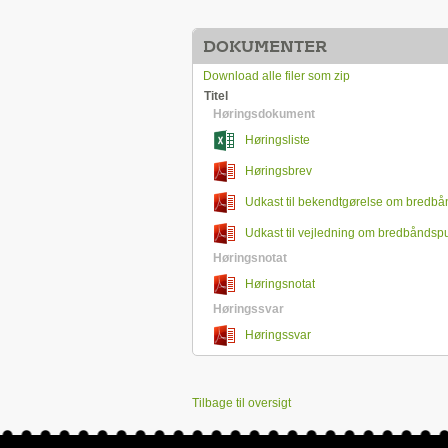
DOKUMENTER
Download alle filer som zip
Titel
Høringsdokument
Høringsliste
Høringsbrev
Udkast til bekendtgørelse om bredbå
2019
Udkast til vejledning om bredbåndsp
Høringsnotat
Høringsnotat
Høringssvar
Høringssvar
Tilbage til oversigt