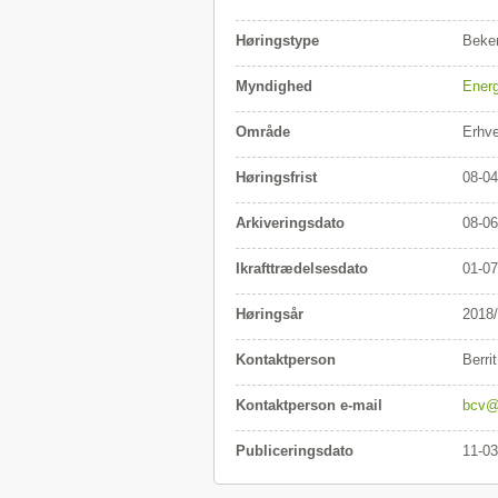
Høringstype
Beken
Myndighed
Energ
Område
Erhv
Høringsfrist
08-04
Arkiveringsdato
08-06
Ikrafttrædelsesdato
01-07
Høringsår
2018
Kontaktperson
Berrit
Kontaktperson e-mail
bcv@
Publiceringsdato
11-03