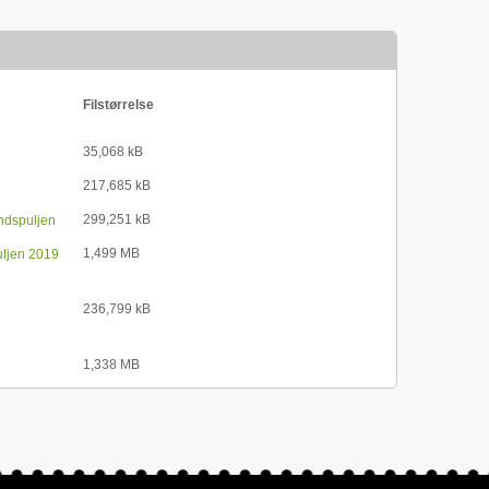
Filstørrelse
35,068 kB
217,685 kB
299,251 kB
ndspuljen
1,499 MB
uljen 2019
236,799 kB
1,338 MB