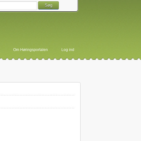
Søg
Om Høringsportalen
Log ind