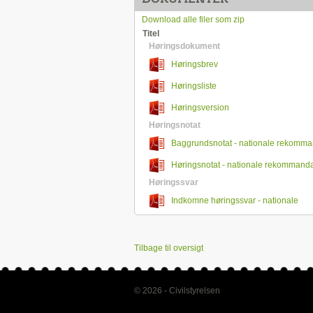
Download alle filer som zip
Titel
Høringsdokument
Høringsbrev
Høringsliste
Høringsversion
Høringsnotat
Baggrundsnotat - nationale rekomman
- vandladningsbesvær hos mænd
Høringsnotat - nationale rekommandat
vandladningsbesvær hos mænd
Høringssvar
Indkomne høringssvar - nationale
rekommandationsliste - vandladningsbesv
Tilbage til oversigt
© 2026 - Civilstyrelsen