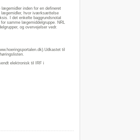
e lægemidler inden for en defineret
 lægemidler, hvor iværksættelse
ksis. I det enkelte baggrundsnotat
nden for samme lægemiddelgruppe. NRL
elgrupper, og overvejelser vedr.
www.hoeringsportalen.dk).Udkastet til
høringslisten.
dt elektronisk til IRF i