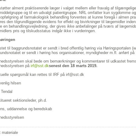
tøtter alment praktiserende læger i valget mellem eller fravalg af tilgængelig
iddelgruppe og til en udvalgt patientgruppe. NRL omfatter kun sygdomme og
opfølgning af farmakologisk behandling forventes at kunne foregå i almen pra
res den tilgrundliggende evidens for effekt og bivirkninger til lægemidler i
ke en behandlingsvejledning, der gives ikke anbefalinger på tværs af lægemidd
idlers pris og tilskudsstatus indgår ikke i vurderingen.
øringen
tet til baggrundsnotatet er sendt i bred offentlig høring via Høringsportalen (
undsnotatet er sendt i høring hos organisationer, myndigheder m.fl. anført på 
edsstyrelsen skal bede om bemærkninger og kommentarer til udkastet fremsen
hedsstyrelsen på
irf@sst.dk
senest den 18 marts 2019.
uelle spørgsmål kan rettes til IRF på irf@sst.dk
enlig hilsen
a Tendal
itueret sektionsleder, ph.d.
ns, uddannelse og beredskab
hedsstyrelsen
 materiale