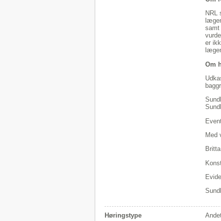
NRL s
lægem
samt 
vurde
er ik
lægem
Om h
Udkas
baggr
Sundh
Sund
Event
Med v
Britt
Konst
Evide
Sund
Høringstype
Andet