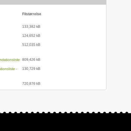
Filstørrelse
133,382 kB
124,652 kB
512,035 kB
809,426 kB
dationsliste
130,729 kB
ionsliste -
720,876 kB
ær hos mænd