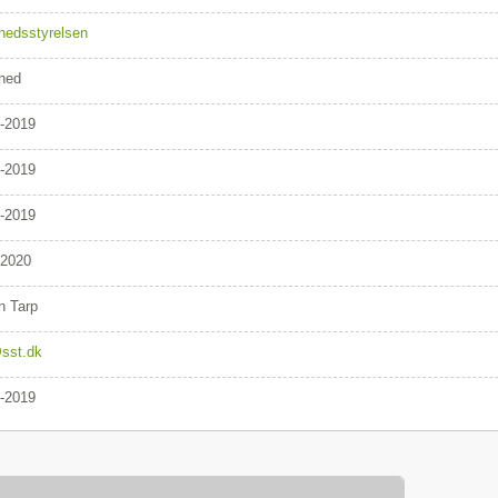
hedsstyrelsen
hed
-2019
-2019
-2019
/2020
n Tarp
sst.dk
-2019