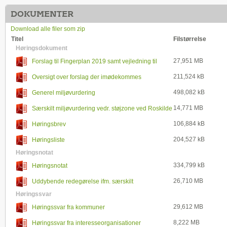
DOKUMENTER
Download alle filer som zip
Titel
Filstørrelse
Høringsdokument
27,951 MB
Forslag til Fingerplan 2019 samt vejledning til
bekendtgørelse
211,524 kB
Oversigt over forslag der imødekommes
498,082 kB
Generel miljøvurdering
14,771 MB
Særskilt miljøvurdering vedr. støjzone ved Roskilde
lufthavn
106,884 kB
Høringsbrev
204,527 kB
Høringsliste
Høringsnotat
334,799 kB
Høringsnotat
26,710 MB
Uddybende redegørelse ifm. særskilt
miljøvurdering vedr. støjzone ved Roskilde lufthavn
Høringssvar
29,612 MB
Høringssvar fra kommuner
8,222 MB
Høringssvar fra interesseorganisationer