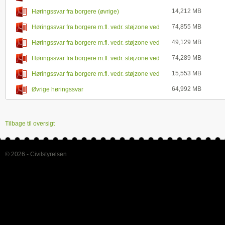
14,212 MB
Høringssvar fra borgere (øvrige)
74,855 MB
Høringssvar fra borgere m.fl. vedr. støjzone ved
Roskilde Lufthavn 1
49,129 MB
Høringssvar fra borgere m.fl. vedr. støjzone ved
Roskilde Lufthavn 2
74,289 MB
Høringssvar fra borgere m.fl. vedr. støjzone ved
Roskilde Lufthavn 3
15,553 MB
Høringssvar fra borgere m.fl. vedr. støjzone ved
Roskilde Lufthavn 4
64,992 MB
Øvrige høringssvar
Tilbage til oversigt
© 2026 - Civilstyrelsen