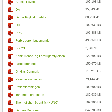
105,108 kB
Arbejdstilsynet
95,343 kB
DA
88,753 kB
Dansk Psykiatri Selskab
102,631 kB
DD
106,888 kB
FOA
435,348 kB
Forbrugerombudsmanden
2,640 MB
FORCE
122,693 kB
Konkurrence- og Forbrugerstyrelsen
150,670 kB
Lægeforeningen
118,233 kB
Oil Gas Denmark
79,144 kB
Patienterstatningen
109,600 kB
Patientforeningen
182,639 kB
Tandlægeforeningen
109,300 kB
Thermofisher Scientific (NUNC)
842,783 kB
Danske Regioner