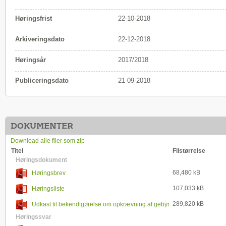
Høringsfrist
22-10-2018
Arkiveringsdato
22-12-2018
Høringsår
2017/2018
Publiceringsdato
21-09-2018
DOKUMENTER
Download alle filer som zip
Titel
Filstørrelse
Høringsdokument
68,480 kB
Høringsbrev
107,033 kB
Høringsliste
289,820 kB
Udkast til bekendtgørelse om opkrævning af gebyr
for Sundhedsstyrelsens ...
Høringssvar