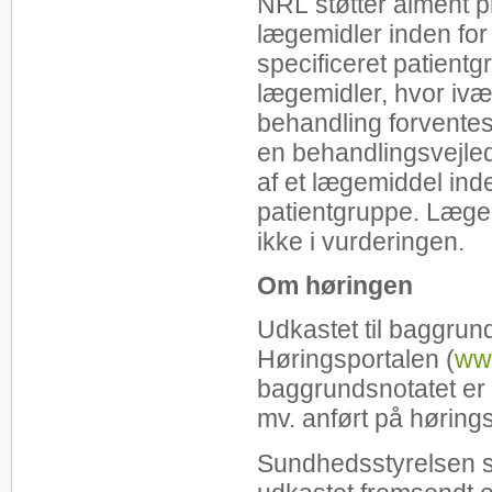
NRL støtter alment p
lægemidler inden for
specificeret patien
lægemidler, hvor ivæ
behandling forventes
en behandlingsvejledn
af et lægemiddel ind
patientgruppe. Lægem
ikke i vurderingen.
Om høringen
Udkastet til baggrund
Høringsportalen (
ww
baggrundsnotatet er 
mv. anført på hørings
Sundhedsstyrelsen s