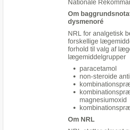
Nationale Rekommand
Om baggrundsnotat
dysmenoré
NRL for analgetisk 
forskellige lægemidde
forhold til valg af l
lægemiddelgrupper
paracetamol
non-steroide ant
kombinationspræp
kombinationspræp
magnesiumoxid
kombinationspræ
Om NRL