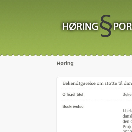
Høring
Bekendtgørelse om støtte til da
Officiel titel
Beken
Beskrivelse
I be
dansk
den 
P
roj
2020