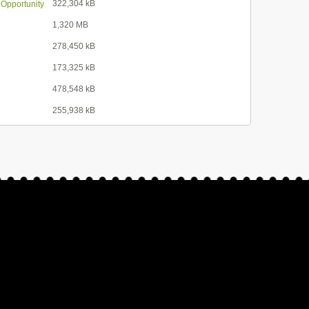
322,304 kB
 Opportunity
1,320 MB
278,450 kB
173,325 kB
478,548 kB
255,938 kB