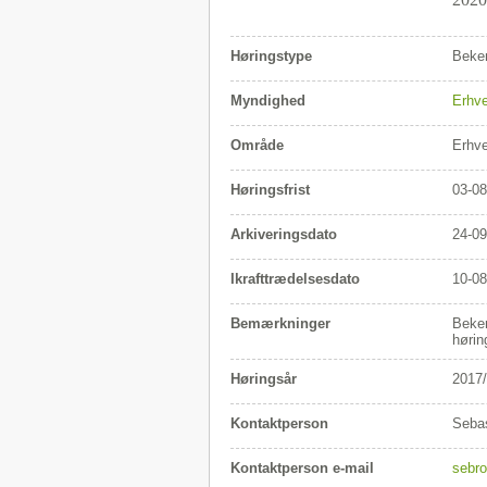
Høringstype
Beken
Myndighed
Erhve
Område
Erhv
Høringsfrist
03-08
Arkiveringsdato
24-09
Ikrafttrædelsesdato
10-08
Bemærkninger
Beken
hørin
Høringsår
2017
Kontaktperson
Seba
Kontaktperson e-mail
sebr