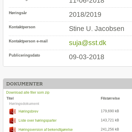
11-06-2018
Høringsår
2018/2019
Kontaktperson
Stine U. Jacobsen
Kontaktperson e-mail
suja@sst.dk
Publiceringsdato
09-03-2018
DOKUMENTER
Download alle filer som zip
Titel
Filstørrelse
Høringsdokument
179,690 kB
Høringsbrev
143,721 kB
Liste over høringsparter
241,256 kB
Høringsversion af bekendtgørelse