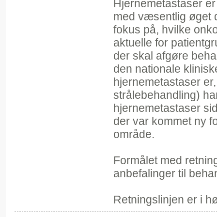
Hjernemetastaser er 
med væsentlig øget d
fokus på, hvilke onk
aktuelle for patientg
der skal afgøre beha
den nationale klinisk
hjernemetastaser er, 
strålebehandling) ha
hjernemetastaser si
der var kommet ny fo
område.
Formålet med retning
anbefalinger til beh
Retningslinjen er i h