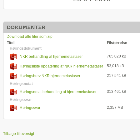
DOKUMENTER
Download alle filer som zip
Titel
Filstørrelse
Høringsdokument
765,020 kB
NKR behandling af hjernemetastaser
høringsversion
53,018 kB
Høringsliste opdatering af NKR hjernemetastaser
217,541 kB
Høringsbrev NKR hjernemetastaser
Høringsnotat
313,461 kB
Høringsnotat behandling af hjernemetastaser
Høringssvar
2,357 MB
Høringssvar
Tilbage til oversigt