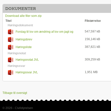
DOKUMENTER
Download alle filer som zip
Titel
Filstørrelse
Høringsdokument
547,597 kB
Forslag til lov om ændring af lov om jagt og
vildtforvaltning
156,146 kB
Høringsbrev
387,821 kB
Høringsliste
Høringsnotat
309,259 kB
Høringsnotat JVL
Høringssvar
1,951 MB
Høringssvar JVL
Tilbage til oversigt
© 2026 - Civilstyrelsen