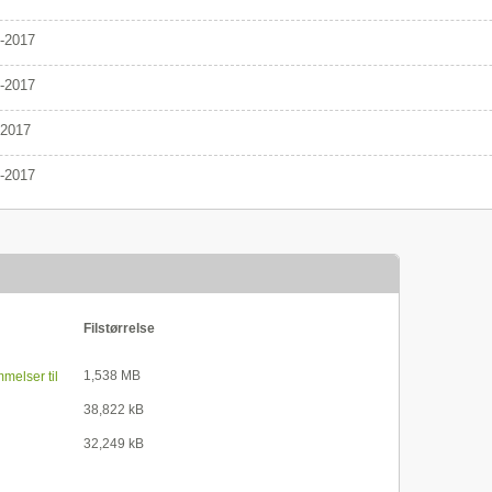
-2017
-2017
/2017
-2017
Filstørrelse
1,538 MB
melser til
 i forbindelse
38,822 kB
fri
32,249 kB