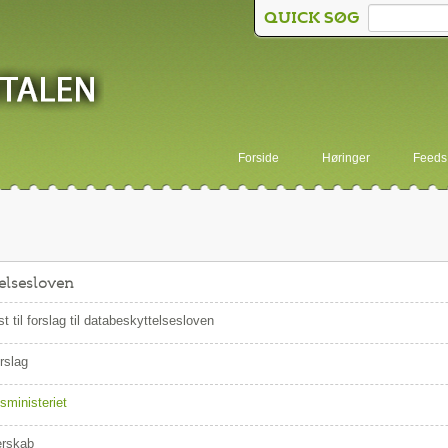
QUICK SØG
Forside
Høringer
Feeds
telsesloven
t til forslag til databeskyttelsesloven
rslag
tsministeriet
erskab