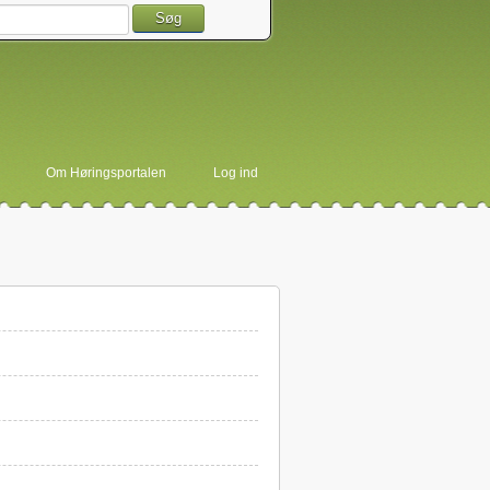
Søg
Om Høringsportalen
Log ind