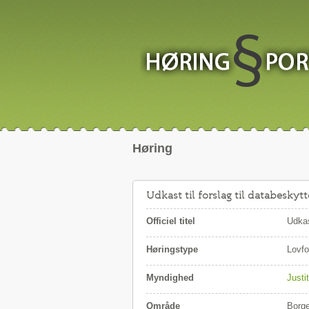
Høring
Udkast til forslag til databeskyt
Officiel titel
Udkas
Høringstype
Lovfo
Myndighed
Justi
Område
Borg