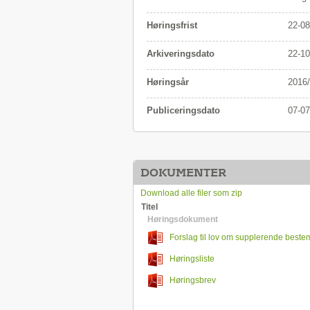
Høringsfrist
22-08
Arkiveringsdato
22-10
Høringsår
2016
Publiceringsdato
07-07
DOKUMENTER
Download alle filer som zip
Titel
Høringsdokument
Forslag til lov om supplerende bestem
forordning om beskyttelse af fysiske personer
Høringsliste
med behandling af personoplysninger og om 
udveksling af sådanne oplysninger
Høringsbrev