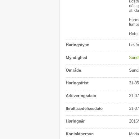
udstr
dårli
at kl
Formå
lumba
Retni
Høringstype
Lovfo
Myndighed
Sund
Område
Sund
Høringsfrist
31-05
Arkiveringsdato
31-07
Ikrafttrædelsesdato
31-07
Høringsår
2016
Kontaktperson
Maria