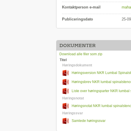
Kontaktperson e-mail
maha
Publiceringsdato
25-09
DOKUMENTER
Download alle filer som zip
Titel
Høringsdokument
Høringsversion NKR Lumbal Spinals
Høringsbrev NKR lumbal spinalsten
Liste over høringsparter NKR lumbal
Høringsnotat
Høringsnotat NKR lumbal spinalsten
Høringssvar
Samlede høringssvar