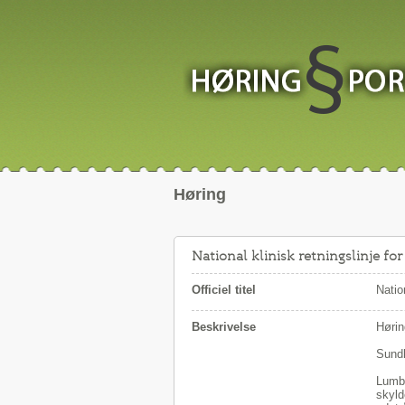
Høring
National klinisk retningslinje f
Officiel titel
Natio
Beskrivelse
Hørin
Sundh
Lumba
skyld