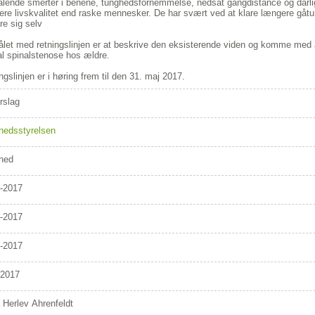
ålende smerter i benene, tunghedsfornemmelse, nedsat gangdistance og dårlig
gere livskvalitet end raske mennesker. De har svært ved at klare længere gå
are sig selv
let med retningslinjen er at beskrive den eksisterende viden og komme med a
l spinalstenose hos ældre.
ngslinjen er i høring frem til den 31. maj 2017.
rslag
hedsstyrelsen
hed
-2017
-2017
-2017
/2017
 Herlev Ahrenfeldt