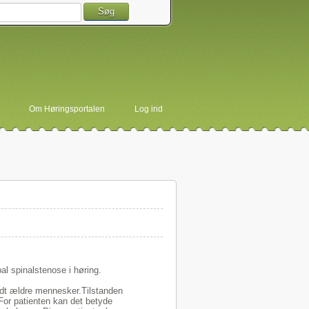
Søg
Om Høringsportalen
Log ind
bal spinalstenose i høring.
ndt ældre mennesker.Tilstanden
 For patienten kan det betyde