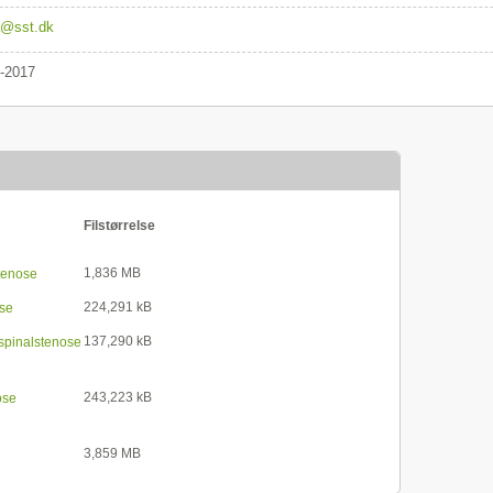
@sst.dk
-2017
Filstørrelse
1,836 MB
tenose
224,291 kB
ose
137,290 kB
 spinalstenose
243,223 kB
ose
3,859 MB