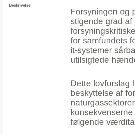
Beskrivelse
Forsyningen og p
stigende grad af i
forsyningskritis
for samfundets fo
it-systemer sårb
utilsigtede hænde
Dette lovforslag 
beskyttelse af for
naturgassektorern
konsekvenserne 
følgende værdit