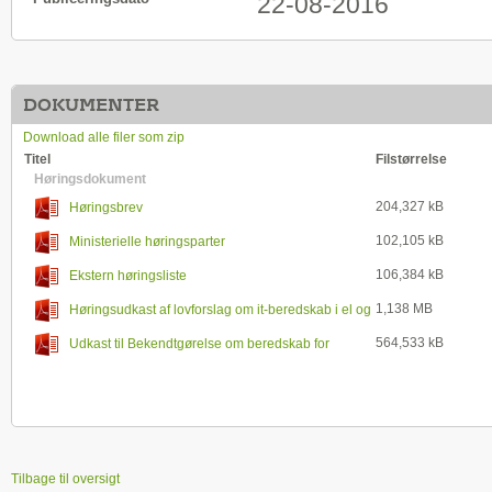
22-08-2016
DOKUMENTER
Download alle filer som zip
Titel
Filstørrelse
Høringsdokument
204,327 kB
Høringsbrev
102,105 kB
Ministerielle høringsparter
106,384 kB
Ekstern høringsliste
1,138 MB
Høringsudkast af lovforslag om it-beredskab i el og
naturgassektorerne
564,533 kB
Udkast til Bekendtgørelse om beredskab for
forsyningskritiske it-systemer
Tilbage til oversigt