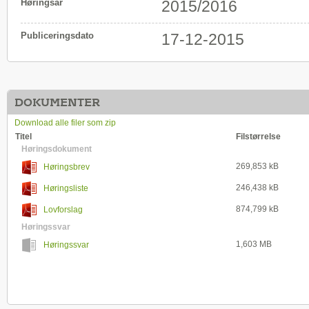
Høringsår
2015/2016
Publiceringsdato
17-12-2015
DOKUMENTER
Download alle filer som zip
Titel
Filstørrelse
Høringsdokument
269,853 kB
Høringsbrev
246,438 kB
Høringsliste
874,799 kB
Lovforslag
Høringssvar
1,603 MB
Høringssvar