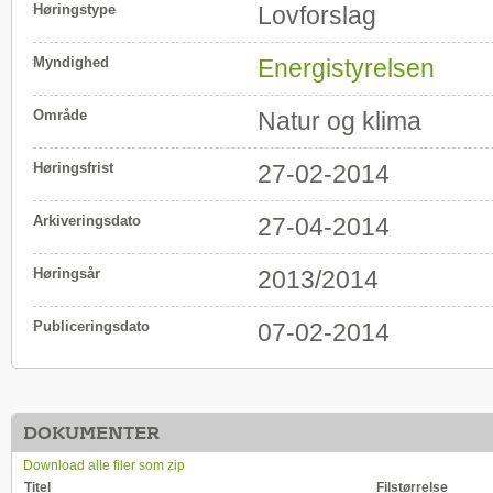
Høringstype
Lovforslag
Myndighed
Energistyrelsen
Område
Natur og klima
Høringsfrist
27-02-2014
Arkiveringsdato
27-04-2014
Høringsår
2013/2014
Publiceringsdato
07-02-2014
DOKUMENTER
Download alle filer som zip
Titel
Filstørrelse