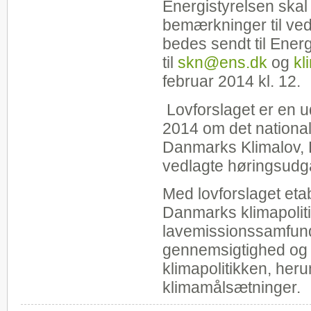
Energistyrelsen ska
bemærkninger til vedl
bedes sendt til Energ
til
skn@ens.dk
og
kl
februar 2014 kl. 12.
Lovforslaget er en ud
2014 om det national
Danmarks Klimalov, K
vedlagte høringsudgav
Med lovforslaget eta
Danmarks klimapolitik
lavemissionssamfund
gennemsigtighed og of
klimapolitikken, her
klimamålsætninger.