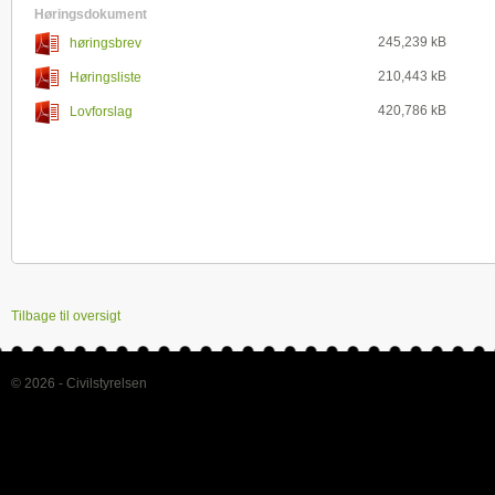
Høringsdokument
245,239 kB
høringsbrev
210,443 kB
Høringsliste
420,786 kB
Lovforslag
Tilbage til oversigt
© 2026 - Civilstyrelsen